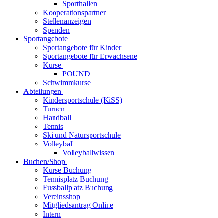
Sporthallen
Kooperationspartner
Stellenanzeigen
Spenden
Sportangebote
Sportangebote für Kinder
Sportangebote für Erwachsene
Kurse
POUND
Schwimmkurse
Abteilungen
Kindersportschule (KiSS)
Turnen
Handball
Tennis
Ski und Natursportschule
Volleyball
Volleyballwissen
Buchen/Shop
Kurse Buchung
Tennisplatz Buchung
Fussballplatz Buchung
Vereinsshop
Mitgliedsantrag Online
Intern