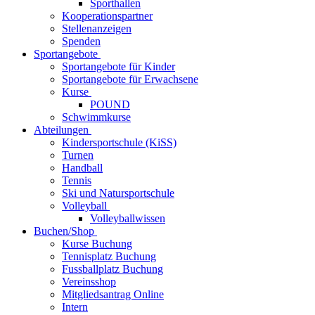
Sporthallen
Kooperationspartner
Stellenanzeigen
Spenden
Sportangebote
Sportangebote für Kinder
Sportangebote für Erwachsene
Kurse
POUND
Schwimmkurse
Abteilungen
Kindersportschule (KiSS)
Turnen
Handball
Tennis
Ski und Natursportschule
Volleyball
Volleyballwissen
Buchen/Shop
Kurse Buchung
Tennisplatz Buchung
Fussballplatz Buchung
Vereinsshop
Mitgliedsantrag Online
Intern