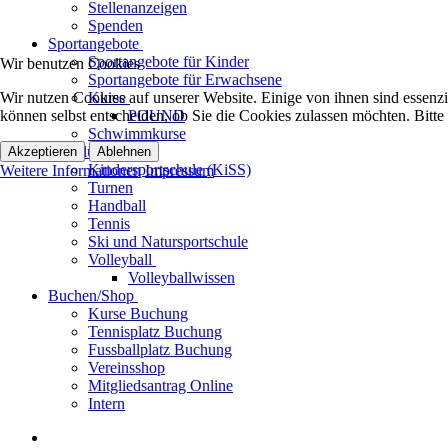
Stellenanzeigen
Spenden
Sportangebote
Sportangebote für Kinder
Wir benutzen Cookies
Sportangebote für Erwachsene
Wir nutzen Cookies auf unserer Website. Einige von ihnen sind essenzi
Kurse
können selbst entscheiden, ob Sie die Cookies zulassen möchten. Bitte
POUND
Schwimmkurse
Abteilungen
Akzeptieren
Ablehnen
Kindersportschule (KiSS)
Weitere Informationen
Impressum
Turnen
Handball
Tennis
Ski und Natursportschule
Volleyball
Volleyballwissen
Buchen/Shop
Kurse Buchung
Tennisplatz Buchung
Fussballplatz Buchung
Vereinsshop
Mitgliedsantrag Online
Intern