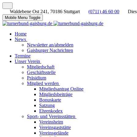
Waldebene Ost 241, 70186 Stuttgart
(0711) 46 60 00
Dies
Mobile Menu Toggle
Home
News
Newsletter an/abmelden
Gaisburger Nachrichten
Termine
Unser Verein
Mitgliedschaft
Geschäftsstelle
Präsidium
Mitglied werden
Mitgliedsantrag Online
Mitgliedsbeiträge
Bonuskarte
Satzung
Ehrenkodex
Sport- und Vereinsstätten
Vereinsheim
Vereinsgaststätte
Vereinsgelände