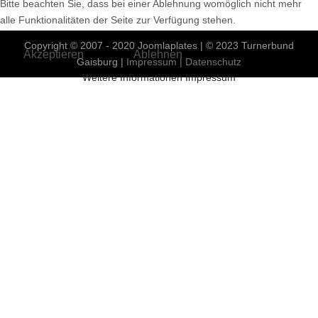
Bitte beachten Sie, dass bei einer Ablehnung womöglich nicht mehr
Vorheriger Beitrag: 4.2_Uebersicht_fuer_Erwachsene
Nächster Bei
Zurück
Weiter
alle Funktionalitäten der Seite zur Verfügung stehen.
Copyright © 2007 - 2020 Joomlaplates | © 2023 Turnerbund
Akzeptieren
Ablehnen
Gaisburg |
Impressum |
Datenschutz
Weitere Informationen
Impressum