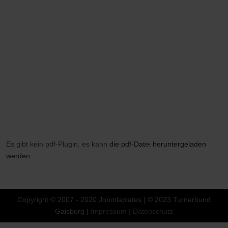
Es gibt kein pdf-Plugin, es kann
die pdf-Datei heruntergeladen
werden.
Vorheriger Beitrag: 3.4.3_Bonuskarte
Nächster Bei
Zurück
Weiter
Copyright © 2007 - 2020 Joomlaplates | © 2023 Turnerbund
Gaisburg |
Impressum |
Datenschutz